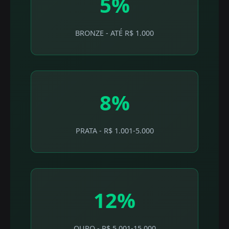
5%
BRONZE - ATÉ R$ 1.000
8%
PRATA - R$ 1.001-5.000
12%
OURO - R$ 5.001-15.000