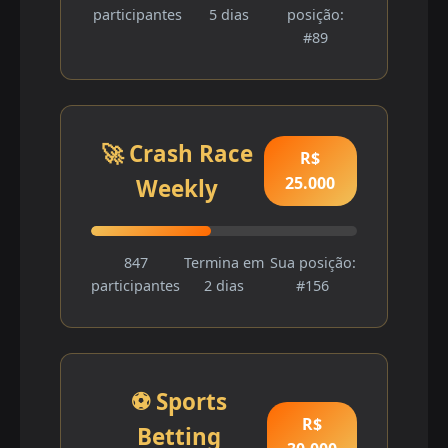
participantes
5 dias
posição:
#89
🚀 Crash Race
R$
25.000
Weekly
847
Termina em
Sua posição:
participantes
2 dias
#156
⚽ Sports
R$
Betting