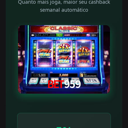
Quanto mais joga, maior seu cashback
semanal automático