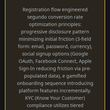
Registration flow engineered
segundo conversion rate
optimization principles:
progressive disclosure pattern
minimizing initial friction (3-field
form: email, password, currency),
social signup options (Google
OAuth, Facebook Connect, Apple
Sign-In reducing friction via pre-
populated data), e gamified
onboarding sequence introducing
platform features incrementally.
KYC (Know Your Customer)
compliance utilizes tiered