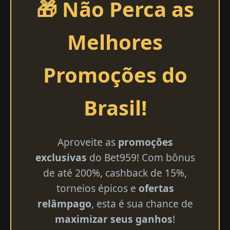
🎁 Não Perca as
Melhores
Promoções do
Brasil!
Aproveite as
promoções
exclusivas
do Bet959! Com bônus
de até 200%, cashback de 15%,
torneios épicos e
ofertas
relâmpago
, esta é sua chance de
maximizar seus ganhos
!