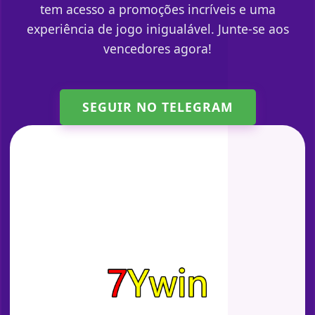
tem acesso a promoções incríveis e uma
experiência de jogo inigualável. Junte-se aos
vencedores agora!
SEGUIR NO TELEGRAM