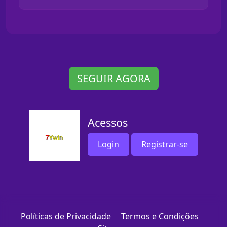
SEGUIR AGORA
Acessos
Login
Registrar-se
Políticas de Privacidade
Termos e Condições