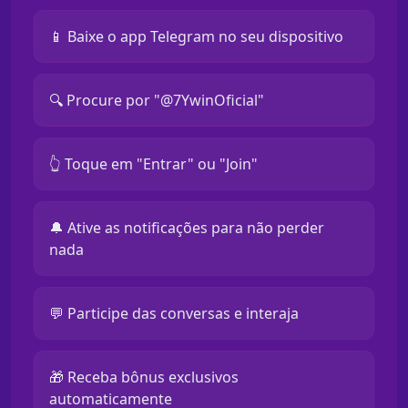
📱 Baixe o app Telegram no seu dispositivo
🔍 Procure por "@7YwinOficial"
👆 Toque em "Entrar" ou "Join"
🔔 Ative as notificações para não perder
nada
💬 Participe das conversas e interaja
🎁 Receba bônus exclusivos
automaticamente