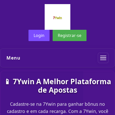
Login
Registrar-se
Menu
📱 7Ywin A Melhor Plataforma
de Apostas
Cadastre-se na 7Ywin para ganhar bônus no
cadastro e em cada recarga. Com a 7Ywin, você