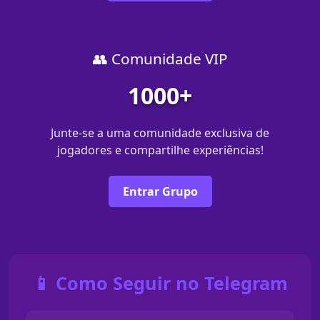
👥 Comunidade VIP
1000+
Junte-se a uma comunidade exclusiva de
jogadores e compartilhe experiências!
Entrar Grupo
📱 Como Seguir no Telegram