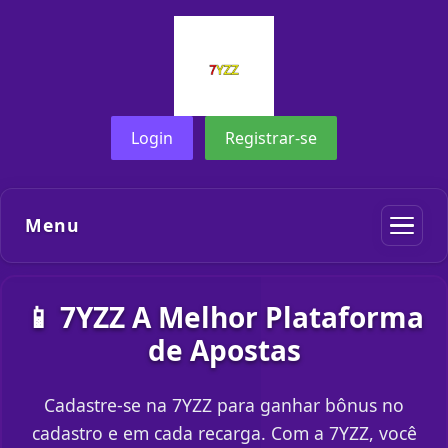
Login
Registrar-se
Menu
📱 7YZZ A Melhor Plataforma
de Apostas
Cadastre-se na 7YZZ para ganhar bônus no
cadastro e em cada recarga. Com a 7YZZ, você