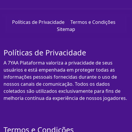
Políticas de Privacidade
Termos e Condições
Sitemap
Políticas de Privacidade
A 7YAA Plataforma valoriza a privacidade de seus
usuários e está empenhada em proteger todas as
informações pessoais fornecidas durante o uso de
nossos canais de comunicação. Todos os dados
coletados são utilizados exclusivamente para fins de
melhoria contínua da experiência de nossos jogadores.
Termos e Condições