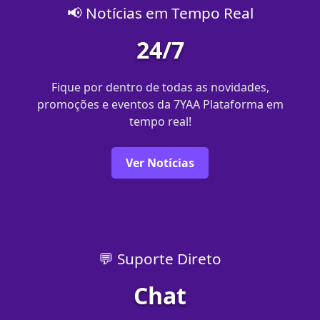
📢 Notícias em Tempo Real
24/7
Fique por dentro de todas as novidades,
promoções e eventos da 7YAA Plataforma em
tempo real!
Ver Notícias
💬 Suporte Direto
Chat