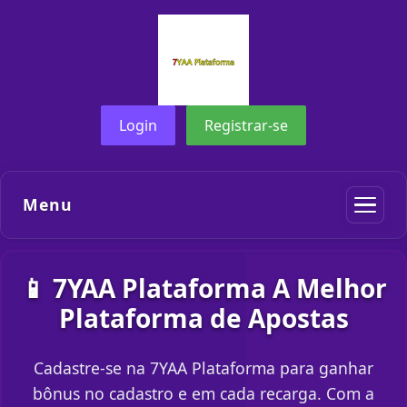
Login
Registrar-se
Menu
📱 7YAA Plataforma A Melhor
Plataforma de Apostas
Cadastre-se na 7YAA Plataforma para ganhar
bônus no cadastro e em cada recarga. Com a