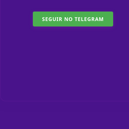
SEGUIR NO TELEGRAM