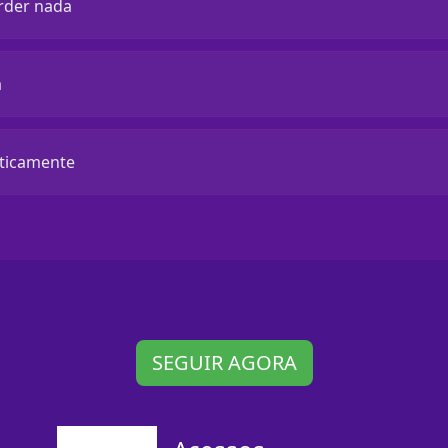
erder nada
a
aticamente
SEGUIR AGORA