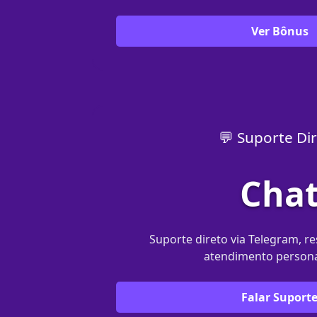
Ver Bônus
💬 Suporte Di
Cha
Suporte direto via Telegram, r
atendimento persona
Falar Suport