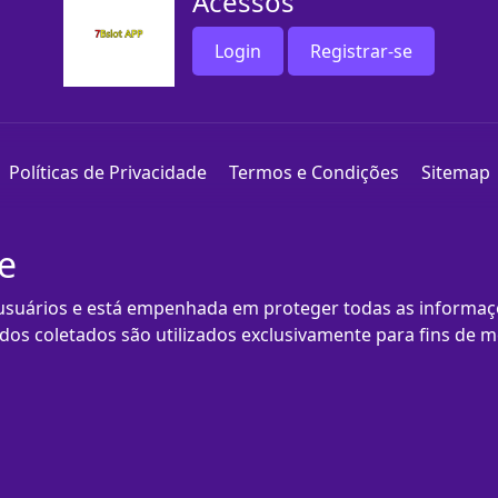
Acessos
Login
Registrar-se
Políticas de Privacidade
Termos e Condições
Sitemap
de
s usuários e está empenhada em proteger todas as informaç
os coletados são utilizados exclusivamente para fins de m