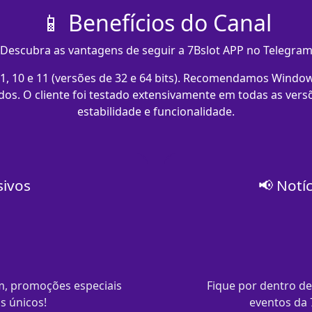
📱 Benefícios do Canal
Descubra as vantagens de seguir a 7Bslot APP no Telegra
8.1, 10 e 11 (versões de 32 e 64 bits). Recomendamos Wind
dos. O cliente foi testado extensivamente em todas as ver
estabilidade e funcionalidade.
sivos
📢 Notí
m, promoções especiais
Fique por dentro d
s únicos!
eventos da 