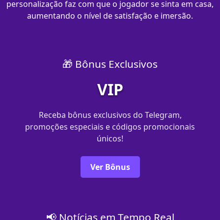
personalização faz com que o jogador se sinta em casa,
aumentando o nível de satisfação e imersão.
🎁 Bônus Exclusivos
VIP
Receba bônus exclusivos do Telegram,
promoções especiais e códigos promocionais
únicos!
Ver Bônus
📢 Notícias em Tempo Real