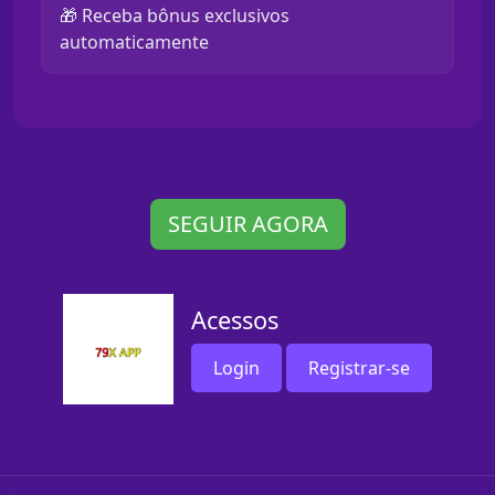
🎁 Receba bônus exclusivos
automaticamente
SEGUIR AGORA
Acessos
Login
Registrar-se