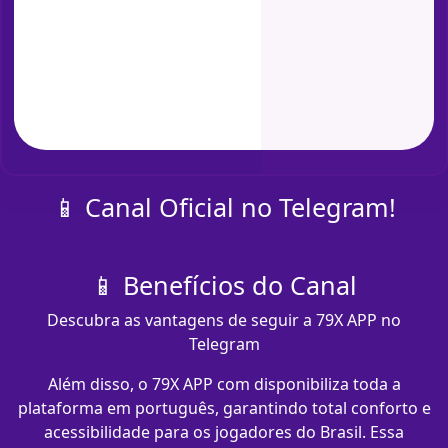
📱 Canal Oficial no Telegram!
📱 Benefícios do Canal
Descubra as vantagens de seguir a 79X APP no
Telegram
Além disso, o 79X APP com​ disponibiliza toda a
plataforma em português, garantindo total conforto e
acessibilidade para os jogadores do Brasil. Essa