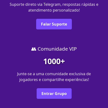
Suporte direto via Telegram, respostas rápidas e
atendimento personalizado!
Falar Suporte
👥 Comunidade VIP
1000+
Junte-se a uma comunidade exclusiva de
jogadores e compartilhe experiências!
Entrar Grupo