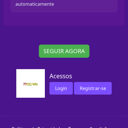
automaticamente
SEGUIR AGORA
Acessos
Login
Registrar-se