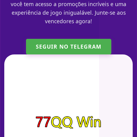
você tem acesso a promoções incríveis e uma
experiência de jogo inigualável. Junte-se aos
vencedores agora!
SEGUIR NO TELEGRAM