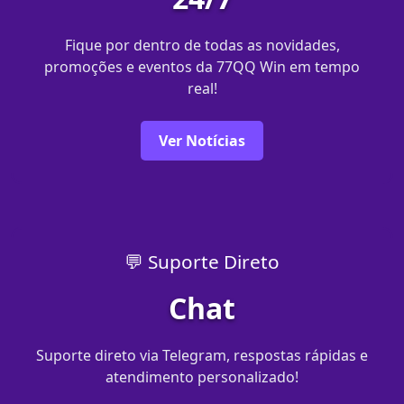
Fique por dentro de todas as novidades,
promoções e eventos da 77QQ Win em tempo
real!
Ver Notícias
💬 Suporte Direto
Chat
Suporte direto via Telegram, respostas rápidas e
atendimento personalizado!