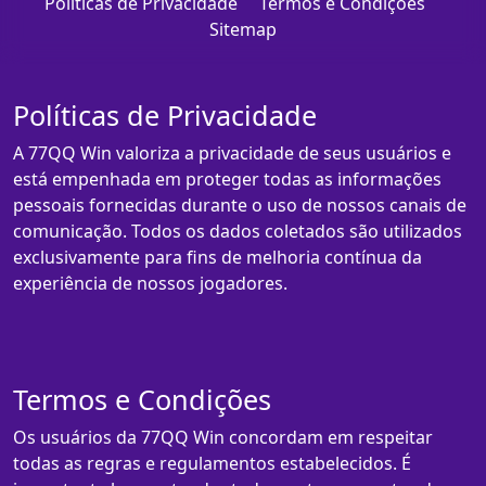
Políticas de Privacidade
Termos e Condições
Sitemap
Políticas de Privacidade
A 77QQ Win valoriza a privacidade de seus usuários e
está empenhada em proteger todas as informações
pessoais fornecidas durante o uso de nossos canais de
comunicação. Todos os dados coletados são utilizados
exclusivamente para fins de melhoria contínua da
experiência de nossos jogadores.
Termos e Condições
Os usuários da 77QQ Win concordam em respeitar
todas as regras e regulamentos estabelecidos. É