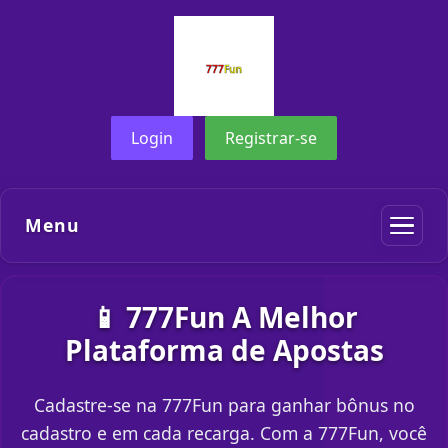
Login
Registrar-se
Menu
📱 777Fun A Melhor
Plataforma de Apostas
Cadastre-se na 777Fun para ganhar bônus no
cadastro e em cada recarga. Com a 777Fun, você