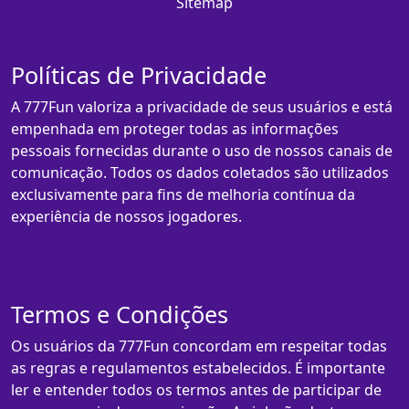
Sitemap
Políticas de Privacidade
A 777Fun valoriza a privacidade de seus usuários e está
empenhada em proteger todas as informações
pessoais fornecidas durante o uso de nossos canais de
comunicação. Todos os dados coletados são utilizados
exclusivamente para fins de melhoria contínua da
experiência de nossos jogadores.
Termos e Condições
Os usuários da 777Fun concordam em respeitar todas
as regras e regulamentos estabelecidos. É importante
ler e entender todos os termos antes de participar de