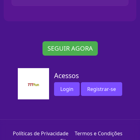
SEGUIR AGORA
Acessos
Login
Registrar-se
Políticas de Privacidade
Termos e Condições