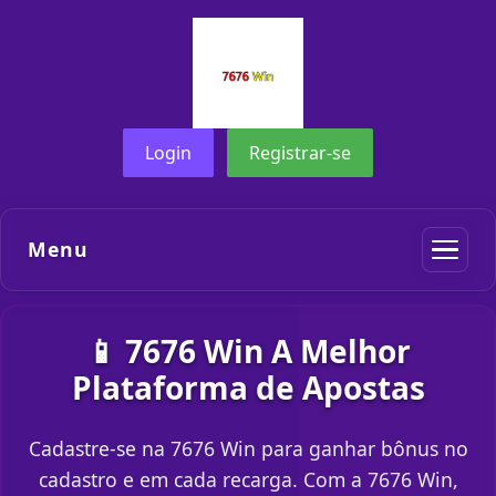
Login
Registrar-se
Menu
📱 7676 Win A Melhor
Plataforma de Apostas
Cadastre-se na 7676 Win para ganhar bônus no
cadastro e em cada recarga. Com a 7676 Win,