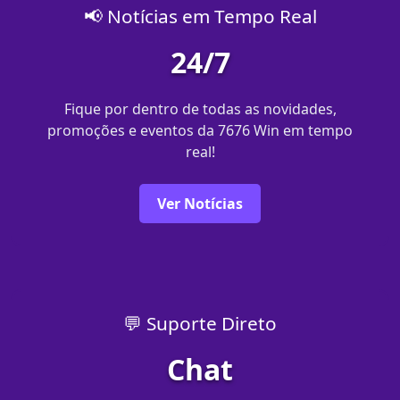
📢 Notícias em Tempo Real
24/7
Fique por dentro de todas as novidades,
promoções e eventos da 7676 Win em tempo
real!
Ver Notícias
💬 Suporte Direto
Chat