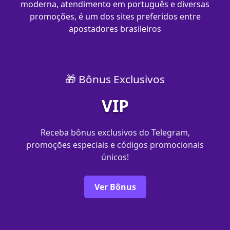
moderna, atendimento em português e diversas
promoções, é um dos sites preferidos entre
apostadores brasileiros
🎁 Bônus Exclusivos
VIP
Receba bônus exclusivos do Telegram,
promoções especiais e códigos promocionais
únicos!
Ver Bônus