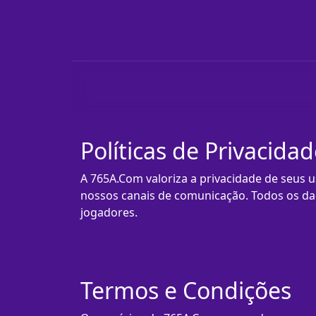
Políticas de Privacida
A 765A.Com valoriza a privacidade de seus
nossos canais de comunicação. Todos os dad
jogadores.
Termos e Condições