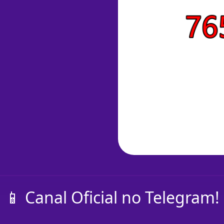
📱 Canal Oficial no Telegram!