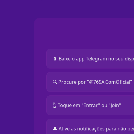
📱 Baixe o app Telegram no seu disp
🔍 Procure por "@765A.ComOficial"
👆 Toque em "Entrar" ou "Join"
🔔 Ative as notificações para não p