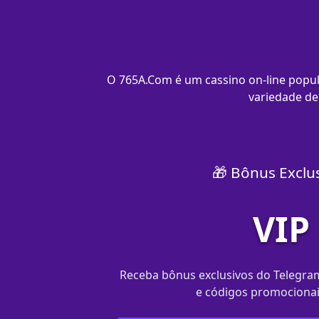
O 765A.Com é um cassino on-line popul
variedade de 
🎁 Bônus Exclu
VIP
Receba bônus exclusivos do Telegra
e códigos promocionai