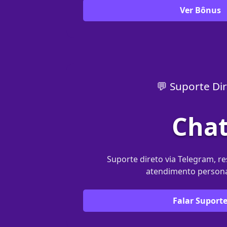
Ver Bônus
💬 Suporte Di
Cha
Suporte direto via Telegram, r
atendimento persona
Falar Suport