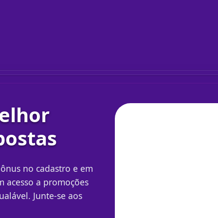
elhor
postas
bônus no cadastro e em
em acesso a promoções
ualável. Junte-se aos