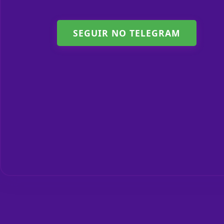
SEGUIR NO TELEGRAM