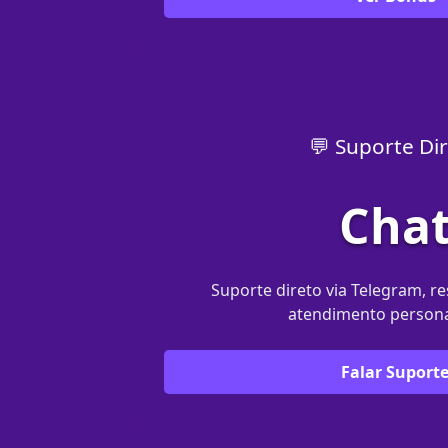
💬 Suporte Di
Cha
Suporte direto via Telegram, r
atendimento persona
Falar Suport