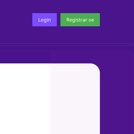
Login
Registrar-se