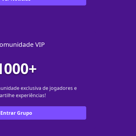
Comunidade VIP
1000+
unidade exclusiva de jogadores e
rtilhe experiências!
Entrar Grupo