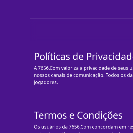
Políticas de Privacida
A 7656.Com valoriza a privacidade de seus 
nossos canais de comunicação. Todos os dad
jogadores.
Termos e Condições
Os usuários da 7656.Com concordam em resp