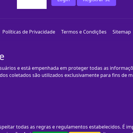
Políticas de Privacidade
Termos e Condições
Sitemap
de
usuários e está empenhada em proteger todas as informaçõ
os coletados são utilizados exclusivamente para fins de m
eitar todas as regras e regulamentos estabelecidos. É imp