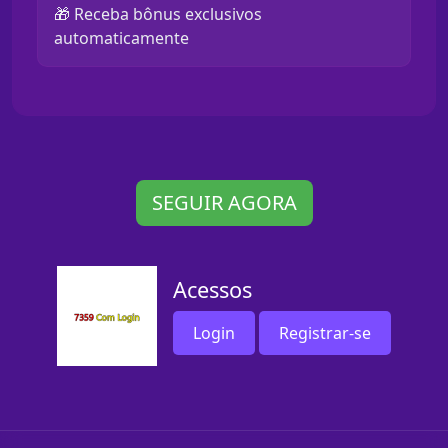
🎁 Receba bônus exclusivos
automaticamente
SEGUIR AGORA
Acessos
Login
Registrar-se