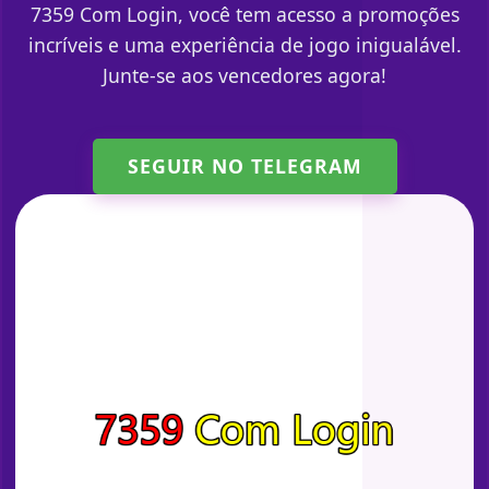
7359 Com Login, você tem acesso a promoções
incríveis e uma experiência de jogo inigualável.
Junte-se aos vencedores agora!
SEGUIR NO TELEGRAM