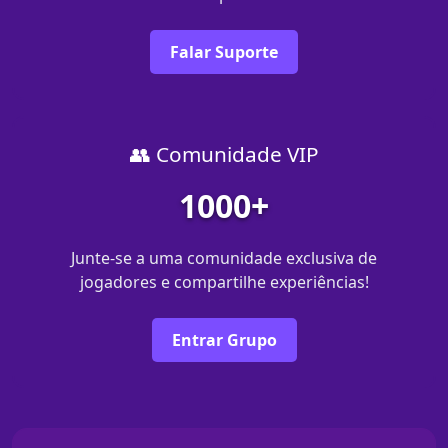
Falar Suporte
👥 Comunidade VIP
1000+
Junte-se a uma comunidade exclusiva de
jogadores e compartilhe experiências!
Entrar Grupo