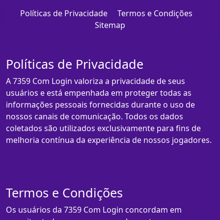
Políticas de Privacidade
Termos e Condições
Sitemap
Políticas de Privacidade
A 7359 Com Login valoriza a privacidade de seus
usuários e está empenhada em proteger todas as
informações pessoais fornecidas durante o uso de
nossos canais de comunicação. Todos os dados
coletados são utilizados exclusivamente para fins de
melhoria contínua da experiência de nossos jogadores.
Termos e Condições
Os usuários da 7359 Com Login concordam em