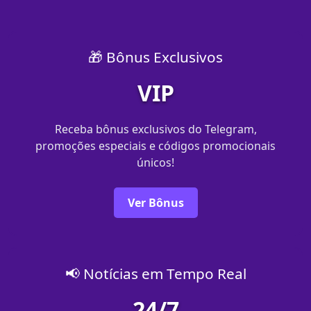
🎁 Bônus Exclusivos
VIP
Receba bônus exclusivos do Telegram,
promoções especiais e códigos promocionais
únicos!
Ver Bônus
📢 Notícias em Tempo Real
24/7