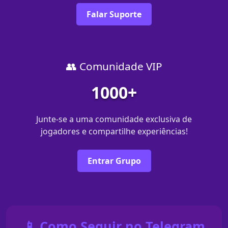
Falar Suporte
👥 Comunidade VIP
1000+
Junte-se a uma comunidade exclusiva de
jogadores e compartilhe experiências!
Entrar Grupo
📱 Como Seguir no Telegram