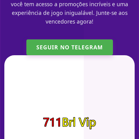
você tem acesso a promoções incríveis e uma
experiência de jogo inigualável. Junte-se aos
vencedores agora!
SEGUIR NO TELEGRAM