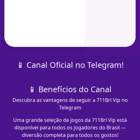
📱 Canal Oficial no Telegram!
📱 Benefícios do Canal
Descubra as vantagens de seguir a 711Brl Vip no
Telegram
Uma grande seleção de jogos da 711Brl Vip está
disponível para todos os jogadores do Brasil —
diversão completa para todos os gostos!