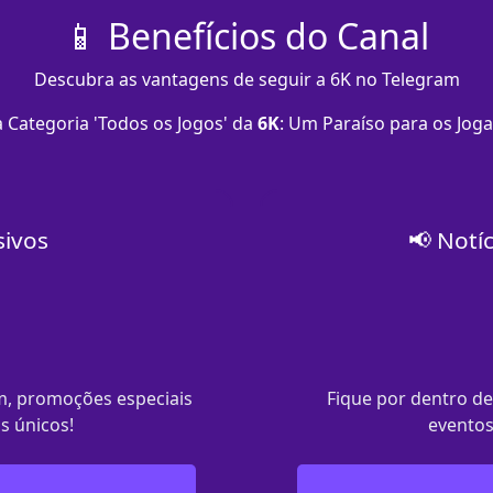
📱 Benefícios do Canal
Descubra as vantagens de seguir a 6K no Telegram
 Categoria 'Todos os Jogos' da
6K
: Um Paraíso para os Jog
sivos
📢 Notí
m, promoções especiais
Fique por dentro d
s únicos!
eventos