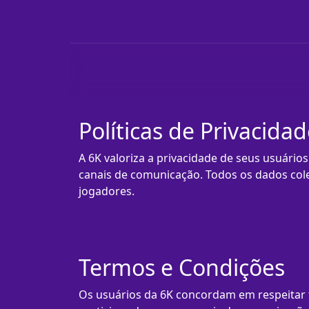
Políticas de Privacida
A 6K valoriza a privacidade de seus usuári
canais de comunicação. Todos os dados cole
jogadores.
Termos e Condições
Os usuários da 6K concordam em respeitar t