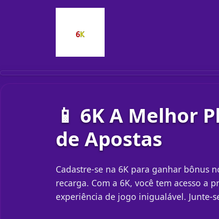
📱 6K A Melhor 
de Apostas
Cadastre-se na 6K para ganhar bônus n
recarga. Com a 6K, você tem acesso a p
experiência de jogo inigualável. Junte-