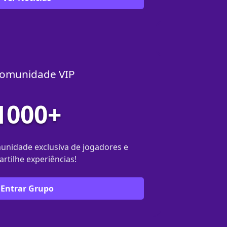
Comunidade VIP
1000+
unidade exclusiva de jogadores e
rtilhe experiências!
Entrar Grupo