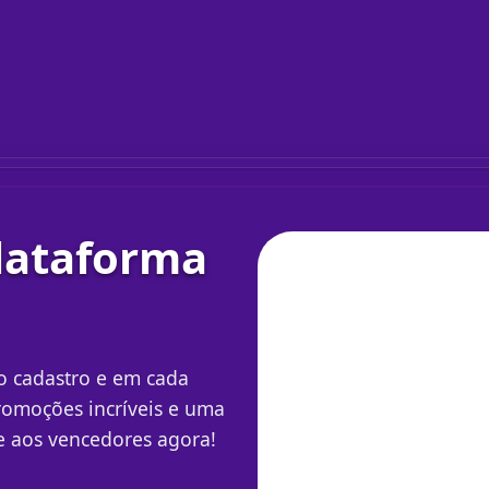
Plataforma
o cadastro e em cada
romoções incríveis e uma
se aos vencedores agora!