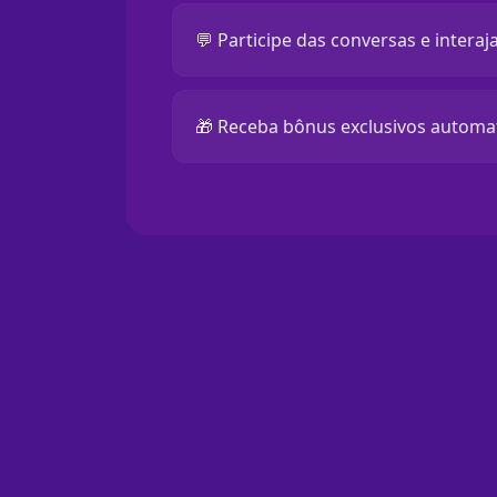
💬 Participe das conversas e interaj
🎁 Receba bônus exclusivos autom