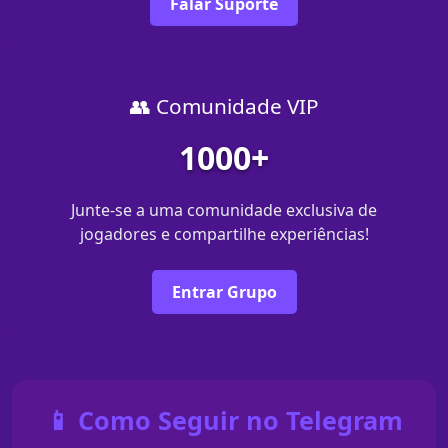
Falar Suporte
👥 Comunidade VIP
1000+
Junte-se a uma comunidade exclusiva de
jogadores e compartilhe experiências!
Entrar Grupo
📱 Como Seguir no Telegram