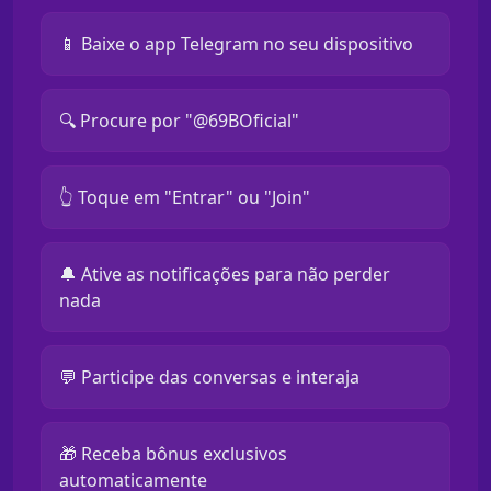
📱 Baixe o app Telegram no seu dispositivo
🔍 Procure por "@69BOficial"
👆 Toque em "Entrar" ou "Join"
🔔 Ative as notificações para não perder
nada
💬 Participe das conversas e interaja
🎁 Receba bônus exclusivos
automaticamente