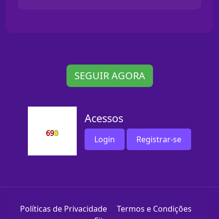
SEGUIR AGORA
Acessos
Login
Registrar-se
Políticas de Privacidade
Termos e Condições