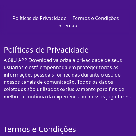
Políticas de Privacidade
Termos e Condições
Sitemap
Políticas de Privacidade
A 68U APP Download valoriza a privacidade de seus
usuários e está empenhada em proteger todas as
informações pessoais fornecidas durante o uso de
nossos canais de comunicação. Todos os dados
coletados são utilizados exclusivamente para fins de
melhoria contínua da experiência de nossos jogadores.
Termos e Condições