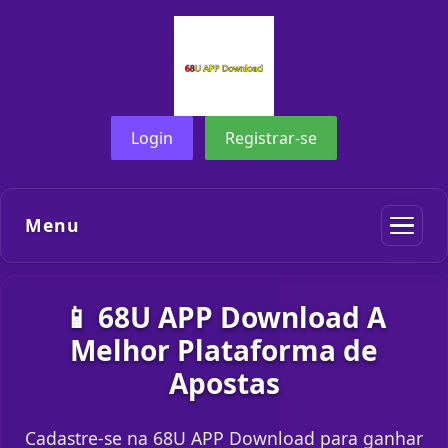
Login
Registrar-se
Menu
📱 68U APP Download A
Melhor Plataforma de
Apostas
Cadastre-se na 68U APP Download para ganhar