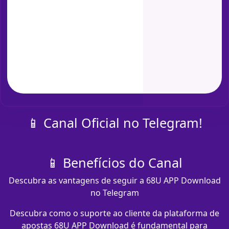
📱 Canal Oficial no Telegram!
📱 Benefícios do Canal
Descubra as vantagens de seguir a 68U APP Download
no Telegram
Descubra como o suporte ao cliente da plataforma de
apostas 68U APP Download é fundamental para