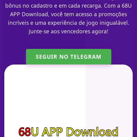
bônus no cadastro e em cada recarga. Com a 68U
APP Download, você tem acesso a promoções
incríveis e uma experiência de jogo inigualável.
Junte-se aos vencedores agora!
SEGUIR NO TELEGRAM