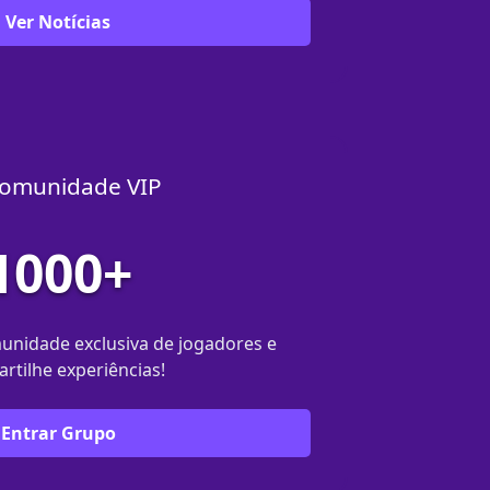
Ver Notícias
Comunidade VIP
1000+
unidade exclusiva de jogadores e
rtilhe experiências!
Entrar Grupo