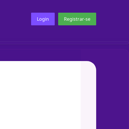
Login
Registrar-se