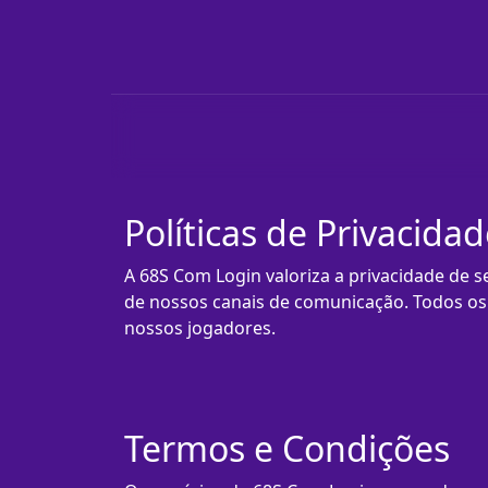
Políticas de Privacida
A 68S Com Login valoriza a privacidade de 
de nossos canais de comunicação. Todos os 
nossos jogadores.
Termos e Condições