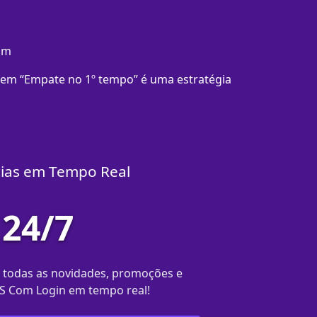
am
r em “Empate no 1º tempo” é uma estratégia
cias em Tempo Real
24/7
e todas as novidades, promoções e
S Com Login em tempo real!