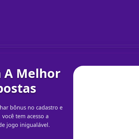
n A Melhor
postas
har bônus no cadastro e
 você tem acesso a
e jogo inigualável.