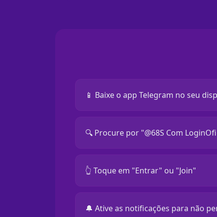
📱 Baixe o app Telegram no seu disp
🔍 Procure por "@68S Com LoginOfic
👆 Toque em "Entrar" ou "Join"
🔔 Ative as notificações para não p