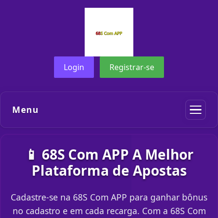
Login
Registrar-se
Menu
📱 68S Com APP A Melhor
Plataforma de Apostas
Cadastre-se na 68S Com APP para ganhar bônus
no cadastro e em cada recarga. Com a 68S Com