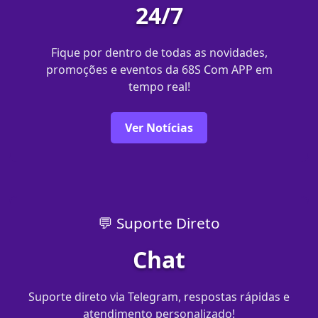
24/7
Fique por dentro de todas as novidades,
promoções e eventos da 68S Com APP em
tempo real!
Ver Notícias
💬 Suporte Direto
Chat
Suporte direto via Telegram, respostas rápidas e
atendimento personalizado!