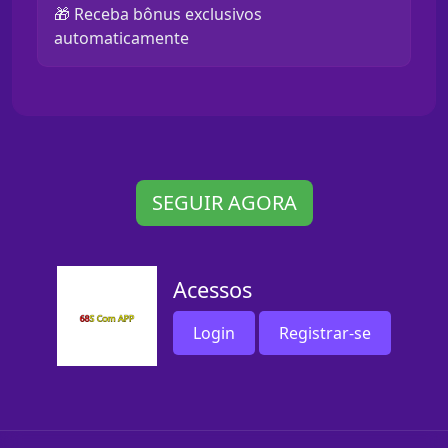
🎁 Receba bônus exclusivos
automaticamente
SEGUIR AGORA
Acessos
Login
Registrar-se