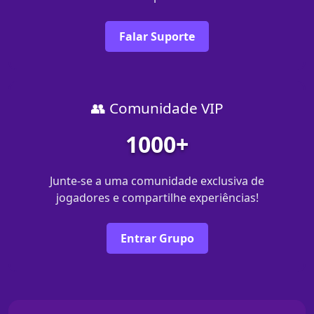
Falar Suporte
👥 Comunidade VIP
1000+
Junte-se a uma comunidade exclusiva de
jogadores e compartilhe experiências!
Entrar Grupo