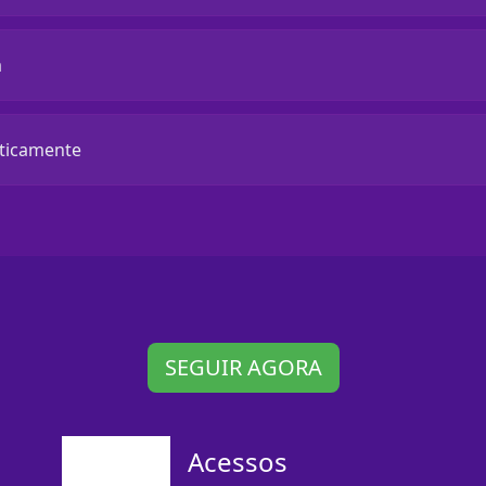
a
aticamente
SEGUIR AGORA
Acessos