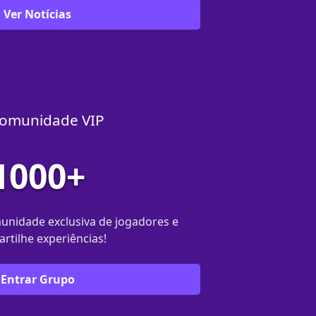
Ver Notícias
Comunidade VIP
1000+
unidade exclusiva de jogadores e
rtilhe experiências!
Entrar Grupo