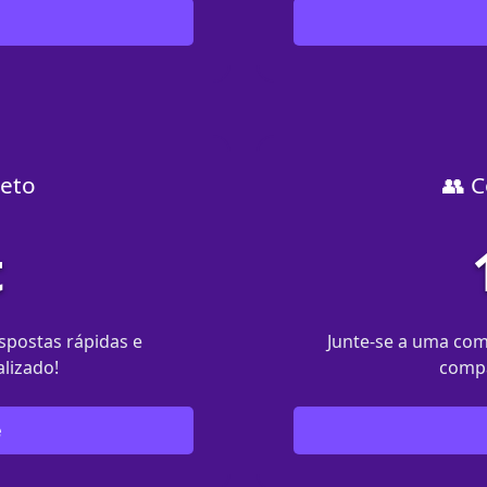
reto
👥 
t
espostas rápidas e
Junte-se a uma com
lizado!
compa
e