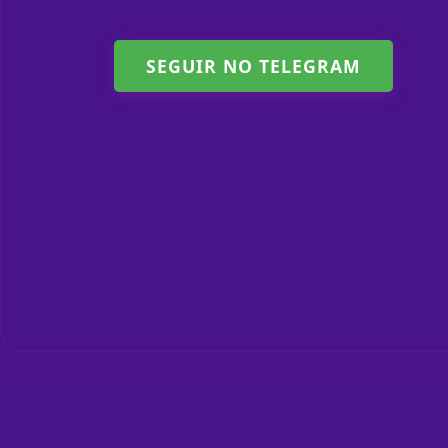
SEGUIR NO TELEGRAM