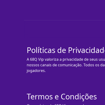
Políticas de Privacida
A 68Q Vip valoriza a privacidade de seus u
nossos canais de comunicação. Todos os dad
jogadores.
Termos e Condições