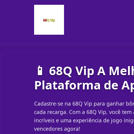
📱 68Q Vip A Mel
Plataforma de A
Cadastre-se na 68Q Vip para ganhar bô
cada recarga. Com a 68Q Vip, você tem
incríveis e uma experiência de jogo inig
vencedores agora!