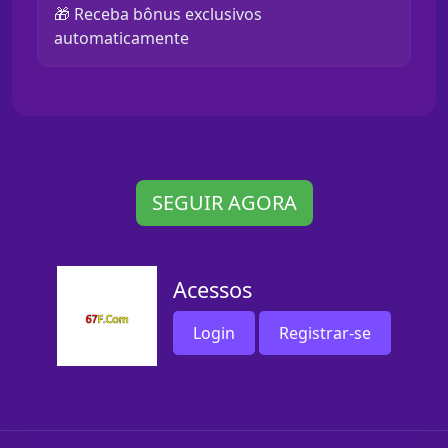
🎁 Receba bônus exclusivos
automaticamente
SEGUIR AGORA
Acessos
Login
Registrar-se