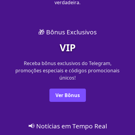
verdadeira.
🎁 Bônus Exclusivos
VIP
Receba bônus exclusivos do Telegram,
promoções especiais e códigos promocionais
únicos!
Ver Bônus
📢 Notícias em Tempo Real