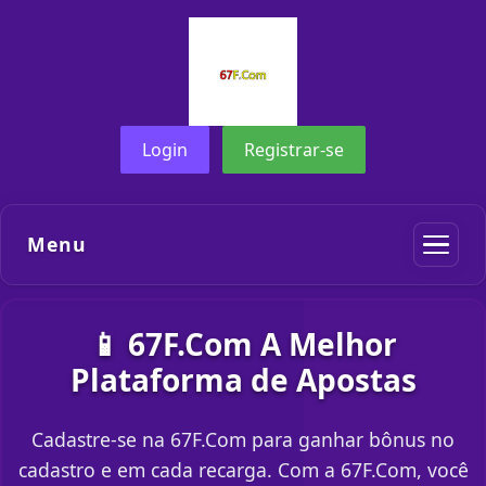
Login
Registrar-se
Menu
📱 67F.Com A Melhor
Plataforma de Apostas
Cadastre-se na 67F.Com para ganhar bônus no
cadastro e em cada recarga. Com a 67F.Com, você