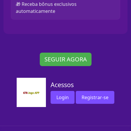
🎁 Receba bônus exclusivos
automaticamente
SEGUIR AGORA
Acessos
Login
Registrar-se