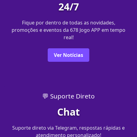
24/7
Fique por dentro de todas as novidades,
promoções e eventos da 678 Jogo APP em tempo
real!
Ver Notícias
💬 Suporte Direto
Chat
Suporte direto via Telegram, respostas rápidas e
atendimento personalizado!