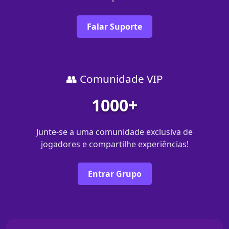
Falar Suporte
👥 Comunidade VIP
1000+
Junte-se a uma comunidade exclusiva de
jogadores e compartilhe experiências!
Entrar Grupo