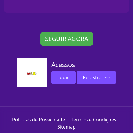
SEGUIR AGORA
Acessos
Login
Registrar-se
Políticas de Privacidade
Termos e Condições
Sitemap