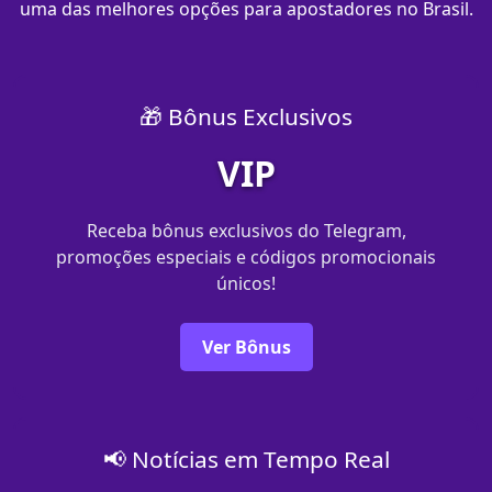
uma das melhores opções para apostadores no Brasil.
🎁 Bônus Exclusivos
VIP
Receba bônus exclusivos do Telegram,
promoções especiais e códigos promocionais
únicos!
Ver Bônus
📢 Notícias em Tempo Real