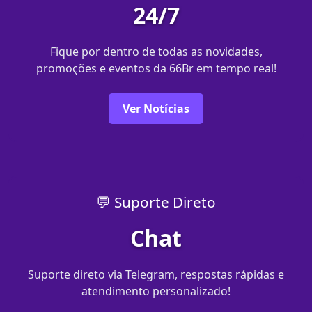
24/7
Fique por dentro de todas as novidades,
promoções e eventos da 66Br em tempo real!
Ver Notícias
💬 Suporte Direto
Chat
Suporte direto via Telegram, respostas rápidas e
atendimento personalizado!