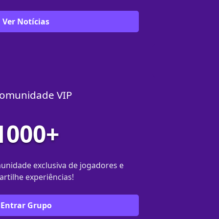
Ver Notícias
Comunidade VIP
1000+
unidade exclusiva de jogadores e
rtilhe experiências!
Entrar Grupo