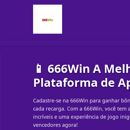
📱 666Win A Mel
Plataforma de A
Cadastre-se na 666Win para ganhar bôn
cada recarga. Com a 666Win, você tem 
incríveis e uma experiência de jogo inig
vencedores agora!