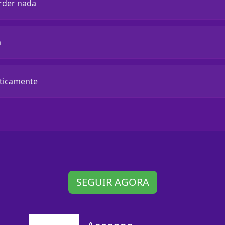
erder nada
a
aticamente
SEGUIR AGORA