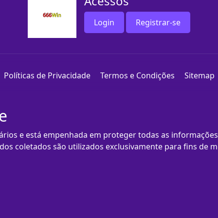
Acessos
Login
Registrar-se
Políticas de Privacidade
Termos e Condições
Sitemap
de
uários e está empenhada em proteger todas as informações
os coletados são utilizados exclusivamente para fins de m