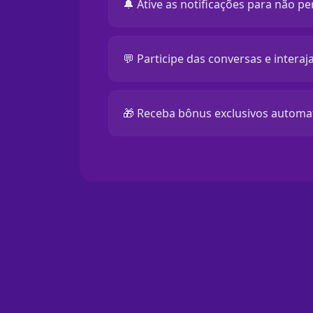
🔔 Ative as notificações para não p
💬 Participe das conversas e interaj
🎁 Receba bônus exclusivos autom