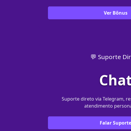
Ver Bônus
💬 Suporte Di
Cha
Suporte direto via Telegram, r
atendimento persona
Falar Suport