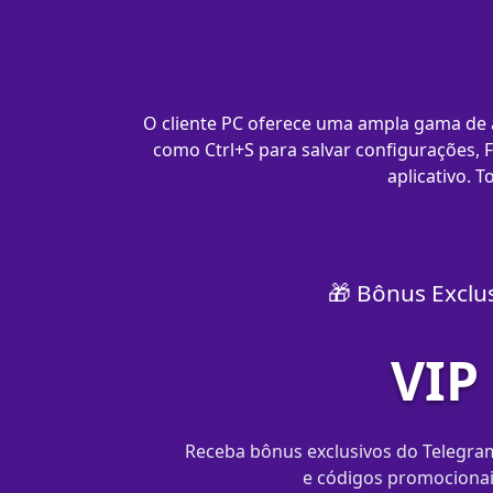
O cliente PC oferece uma ampla gama de a
como Ctrl+S para salvar configurações, F
aplicativo. 
🎁 Bônus Exclu
VIP
Receba bônus exclusivos do Telegra
e códigos promocionai