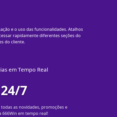
ação e o uso das funcionalidades. Atalhos
 acessar rapidamente diferentes seções do
s do cliente.
cias em Tempo Real
24/7
e todas as novidades, promoções e
a 666Win em tempo real!