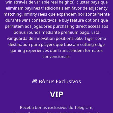
win através de variable reel heights), cluster pays que
eliminam paylines tradicionais em favor de adjacency
matching, infinity reels que expandem horizontalmente
durante wins consecutivos, e buy feature options que
permitem aos jogadores purchasing direct access aos
bonus rounds mediante premium pago. Esta
vanguarda de innovation positions 6666 Tiger como
destination para players que buscam cutting-edge
gaming experiences que transcendem formatos
convencionais.
🎁 Bônus Exclusivos
VIP
Receba bônus exclusivos do Telegram,