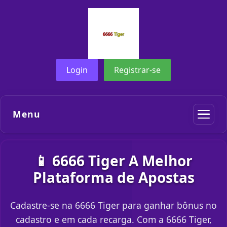
Login
Registrar-se
Menu
📱 6666 Tiger A Melhor
Plataforma de Apostas
Cadastre-se na 6666 Tiger para ganhar bônus no
cadastro e em cada recarga. Com a 6666 Tiger,