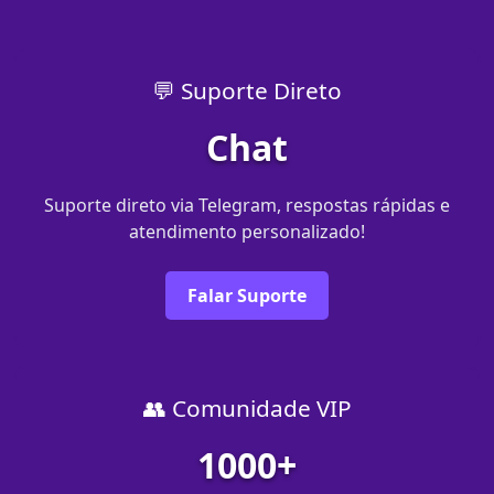
💬 Suporte Direto
Chat
Suporte direto via Telegram, respostas rápidas e
atendimento personalizado!
Falar Suporte
👥 Comunidade VIP
1000+