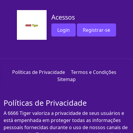
Acessos
Login
Registrar-se
Políticas de Privacidade
Termos e Condições
Sitemap
Políticas de Privacidade
A 6666 Tiger valoriza a privacidade de seus usuários e
está empenhada em proteger todas as informações
pessoais fornecidas durante o uso de nossos canais de