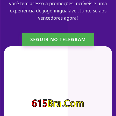
você tem acesso a promoções incríveis e uma
experiência de jogo inigualável. Junte-se aos
vencedores agora!
SEGUIR NO TELEGRAM