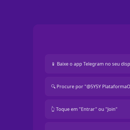
📱 Baixe o app Telegram no seu disp
🔍 Procure por "@5Y5Y PlataformaOf
👆 Toque em "Entrar" ou "Join"