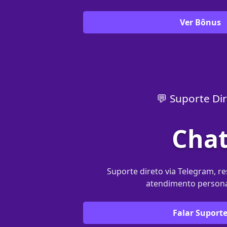
Ver Bônus
💬 Suporte Di
Cha
Suporte direto via Telegram, r
atendimento persona
Falar Suport