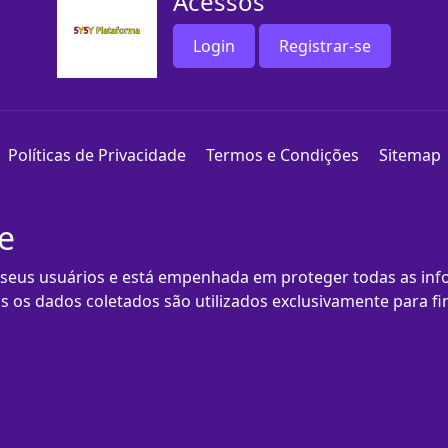
Acessos
Login
Registrar-se
Políticas de Privacidade
Termos e Condições
Sitemap
de
e seus usuários e está empenhada em proteger todas as in
 os dados coletados são utilizados exclusivamente para fi