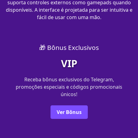
suporta controles externos como gamepads quando
disponíveis. A interface é projetada para ser intuitiva e
fácil de usar com uma mão.
🎁 Bônus Exclusivos
VIP
Receba bônus exclusivos do Telegram,
promoções especiais e códigos promocionais
únicos!
Ver Bônus