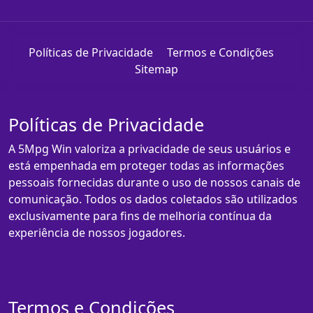
Políticas de Privacidade
Termos e Condições
Sitemap
Políticas de Privacidade
A 5Mpg Win valoriza a privacidade de seus usuários e
está empenhada em proteger todas as informações
pessoais fornecidas durante o uso de nossos canais de
comunicação. Todos os dados coletados são utilizados
exclusivamente para fins de melhoria contínua da
experiência de nossos jogadores.
Termos e Condições