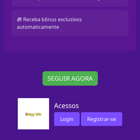
🎁 Receba bônus exclusivos
automaticamente
SEGUIR AGORA
Acessos
Login
Registrar-se