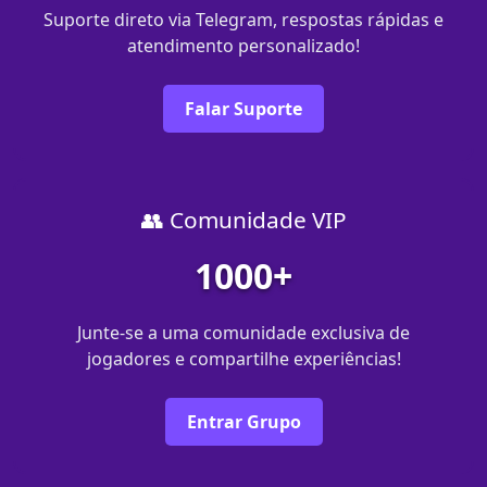
Suporte direto via Telegram, respostas rápidas e
atendimento personalizado!
Falar Suporte
👥 Comunidade VIP
1000+
Junte-se a uma comunidade exclusiva de
jogadores e compartilhe experiências!
Entrar Grupo