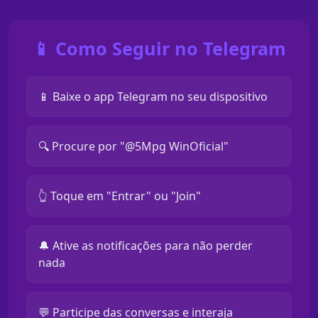
📱 Como Seguir no Telegram
📱 Baixe o app Telegram no seu dispositivo
🔍 Procure por "@5Mpg WinOficial"
👆 Toque em "Entrar" ou "Join"
🔔 Ative as notificações para não perder
nada
💬 Participe das conversas e interaja