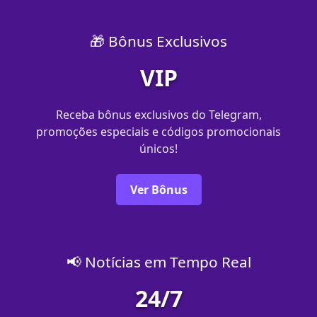
🎁 Bônus Exclusivos
VIP
Receba bônus exclusivos do Telegram,
promoções especiais e códigos promocionais
únicos!
Ver Bônus
📢 Notícias em Tempo Real
24/7