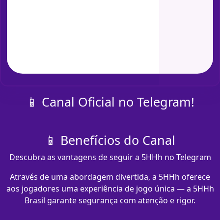
📱 Canal Oficial no Telegram!
📱 Benefícios do Canal
Descubra as vantagens de seguir a 5HHh no Telegram
Através de uma abordagem divertida, a 5HHh oferece
aos jogadores uma experiência de jogo única — a 5HHh
Brasil garante segurança com atenção e rigor.