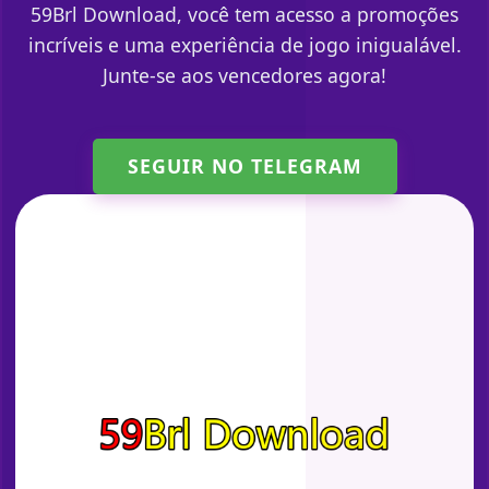
59Brl Download, você tem acesso a promoções
incríveis e uma experiência de jogo inigualável.
Junte-se aos vencedores agora!
SEGUIR NO TELEGRAM