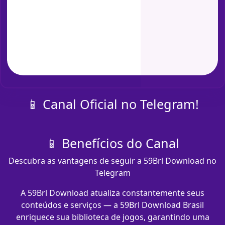
📱 Canal Oficial no Telegram!
📱 Benefícios do Canal
Descubra as vantagens de seguir a 59Brl Download no
Telegram
A 59Brl Download atualiza constantemente seus
conteúdos e serviços — a 59Brl Download Brasil
enriquece sua biblioteca de jogos, garantindo uma