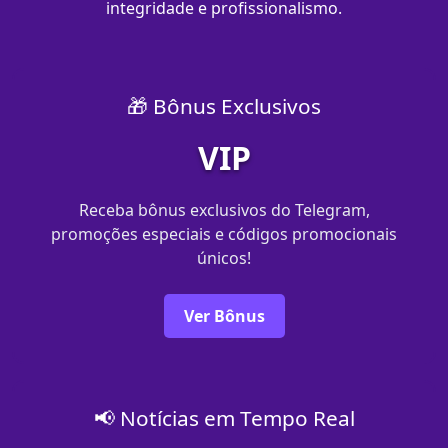
integridade e profissionalismo.
🎁 Bônus Exclusivos
VIP
Receba bônus exclusivos do Telegram,
promoções especiais e códigos promocionais
únicos!
Ver Bônus
📢 Notícias em Tempo Real