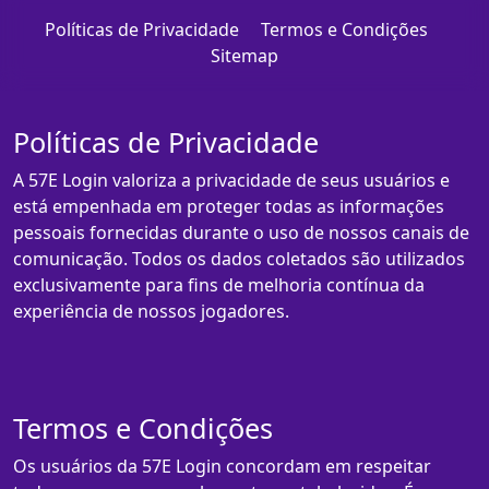
Políticas de Privacidade
Termos e Condições
Sitemap
Políticas de Privacidade
A 57E Login valoriza a privacidade de seus usuários e
está empenhada em proteger todas as informações
pessoais fornecidas durante o uso de nossos canais de
comunicação. Todos os dados coletados são utilizados
exclusivamente para fins de melhoria contínua da
experiência de nossos jogadores.
Termos e Condições
Os usuários da 57E Login concordam em respeitar