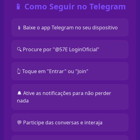
📱 Como Seguir no Telegram
📱 Baixe o app Telegram no seu dispositivo
🔍 Procure por "@57E LoginOficial"
👆 Toque em "Entrar" ou "Join"
🔔 Ative as notificações para não perder
nada
💬 Participe das conversas e interaja