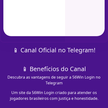
📱 Canal Oficial no Telegram!
📱 Benefícios do Canal
Descubra as vantagens de seguir a 56Win Login no
Telegram
Um site da 56Win Login criado para atender os
jogadores brasileiros com justiça e honestidade.