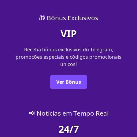
🎁 Bônus Exclusivos
VIP
Receba bônus exclusivos do Telegram,
promoções especiais e códigos promocionais
únicos!
Ver Bônus
📢 Notícias em Tempo Real
24/7