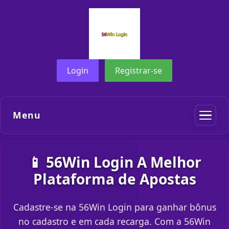
Login
Registrar-se
Menu
📱 56Win Login A Melhor
Plataforma de Apostas
Cadastre-se na 56Win Login para ganhar bônus
no cadastro e em cada recarga. Com a 56Win