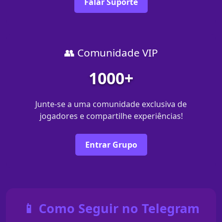
Falar Suporte
👥 Comunidade VIP
1000+
Junte-se a uma comunidade exclusiva de
jogadores e compartilhe experiências!
Entrar Grupo
📱 Como Seguir no Telegram