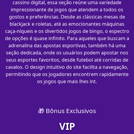
cassino digital, essa seção reúne uma variedade
impressionante de jogos que atendem a todos os
gostos e preferências. Desde as clássicas mesas de
blackjack e roletas, até as emocionantes máquinas
caça-níqueis e os divertidos jogos de bingo, o espectro
de opções é quase infinito. Para aqueles que buscam a
adrenalina das apostas esportivas, também há uma
seção dedicada, onde os usuários podem apostar nos
seus esportes favoritos, desde futebol até corridas de
cavalos. O design intuitivo do site facilita a navegação,
permitindo que os jogadores encontrem rapidamente
os jogos que mais lhes int.
🎁 Bônus Exclusivos
VIP