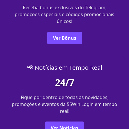
Receba bônus exclusivos do Telegram,
promoções especiais e códigos promocionais
únicos!
Ver Bônus
📢 Notícias em Tempo Real
24/7
Fique por dentro de todas as novidades,
promoções e eventos da 55Win Login em tempo
real!
Ver Notícias