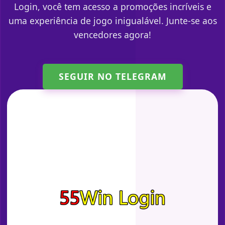
Login, você tem acesso a promoções incríveis e
uma experiência de jogo inigualável. Junte-se aos
vencedores agora!
SEGUIR NO TELEGRAM