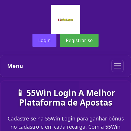
Login
Registrar-se
Menu
📱 55Win Login A Melhor
Plataforma de Apostas
Cadastre-se na 55Win Login para ganhar bônus
no cadastro e em cada recarga. Com a 55Win