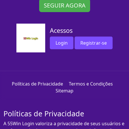
SEGUIR AGORA
Acessos
Login
Registrar-se
Políticas de Privacidade
Termos e Condições
Sitemap
Políticas de Privacidade
A 55Win Login valoriza a privacidade de seus usuários e