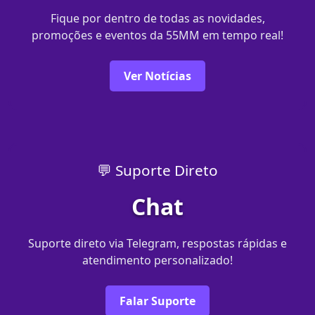
Fique por dentro de todas as novidades,
promoções e eventos da 55MM em tempo real!
Ver Notícias
💬 Suporte Direto
Chat
Suporte direto via Telegram, respostas rápidas e
atendimento personalizado!
Falar Suporte