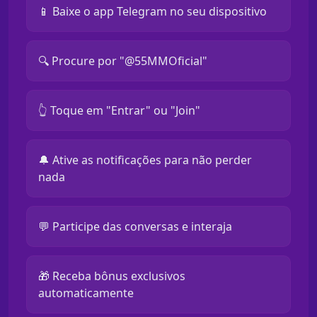
📱 Baixe o app Telegram no seu dispositivo
🔍 Procure por "@55MMOficial"
👆 Toque em "Entrar" ou "Join"
🔔 Ative as notificações para não perder
nada
💬 Participe das conversas e interaja
🎁 Receba bônus exclusivos
automaticamente