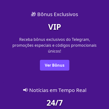
🎁 Bônus Exclusivos
VIP
Receba bônus exclusivos do Telegram,
promoções especiais e códigos promocionais
únicos!
Ver Bônus
📢 Notícias em Tempo Real
24/7