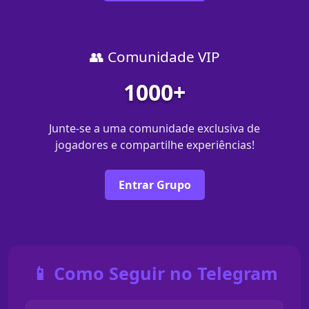
👥 Comunidade VIP
1000+
Junte-se a uma comunidade exclusiva de
jogadores e compartilhe experiências!
Entrar Grupo
📱 Como Seguir no Telegram