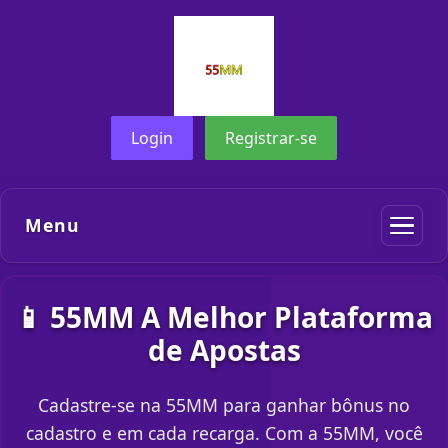
Login
Registrar-se
Menu
📱 55MM A Melhor Plataforma
de Apostas
Cadastre-se na 55MM para ganhar bônus no
cadastro e em cada recarga. Com a 55MM, você