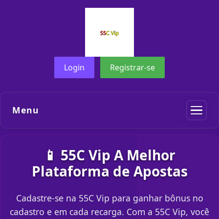
Login
Registrar-se
Menu
📱 55C Vip A Melhor
Plataforma de Apostas
Cadastre-se na 55C Vip para ganhar bônus no
cadastro e em cada recarga. Com a 55C Vip, você