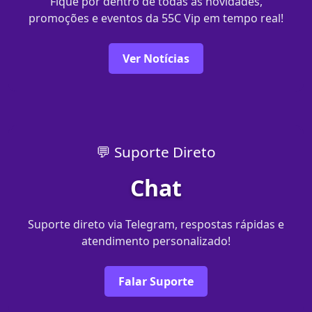
Fique por dentro de todas as novidades,
promoções e eventos da 55C Vip em tempo real!
Ver Notícias
💬 Suporte Direto
Chat
Suporte direto via Telegram, respostas rápidas e
atendimento personalizado!
Falar Suporte