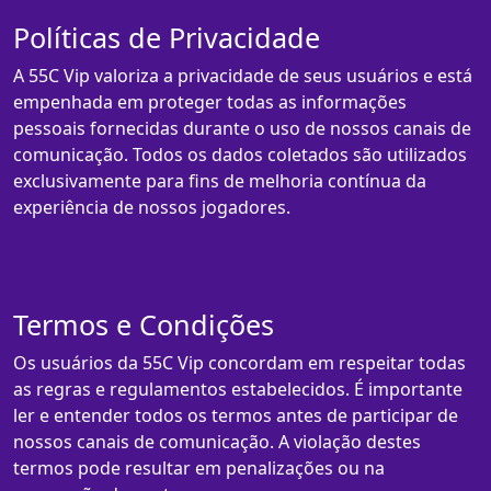
Políticas de Privacidade
A 55C Vip valoriza a privacidade de seus usuários e está
empenhada em proteger todas as informações
pessoais fornecidas durante o uso de nossos canais de
comunicação. Todos os dados coletados são utilizados
exclusivamente para fins de melhoria contínua da
experiência de nossos jogadores.
Termos e Condições
Os usuários da 55C Vip concordam em respeitar todas
as regras e regulamentos estabelecidos. É importante
ler e entender todos os termos antes de participar de
nossos canais de comunicação. A violação destes
termos pode resultar em penalizações ou na