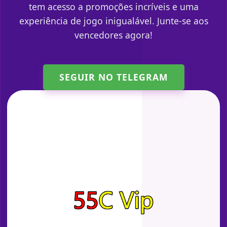
tem acesso a promoções incríveis e uma
experiência de jogo inigualável. Junte-se aos
vencedores agora!
SEGUIR NO TELEGRAM