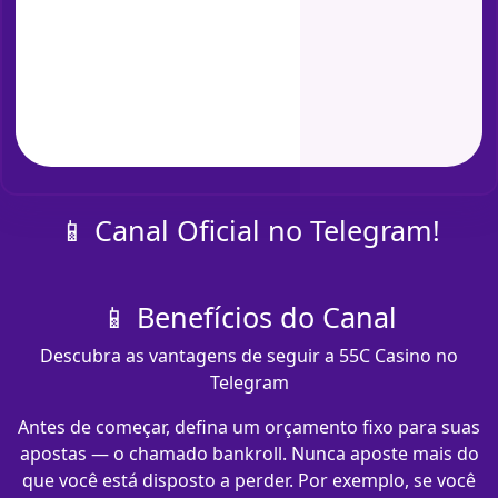
📱 Canal Oficial no Telegram!
📱 Benefícios do Canal
Descubra as vantagens de seguir a 55C Casino no
Telegram
Antes de começar, defina um orçamento fixo para suas
apostas — o chamado bankroll. Nunca aposte mais do
que você está disposto a perder. Por exemplo, se você