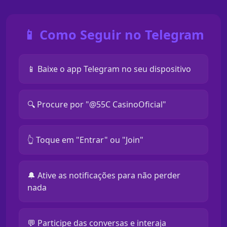
📱 Como Seguir no Telegram
📱 Baixe o app Telegram no seu dispositivo
🔍 Procure por "@55C CasinoOficial"
👆 Toque em "Entrar" ou "Join"
🔔 Ative as notificações para não perder
nada
💬 Participe das conversas e interaja