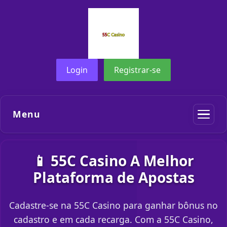
Login
Registrar-se
Menu
📱 55C Casino A Melhor
Plataforma de Apostas
Cadastre-se na 55C Casino para ganhar bônus no
cadastro e em cada recarga. Com a 55C Casino,