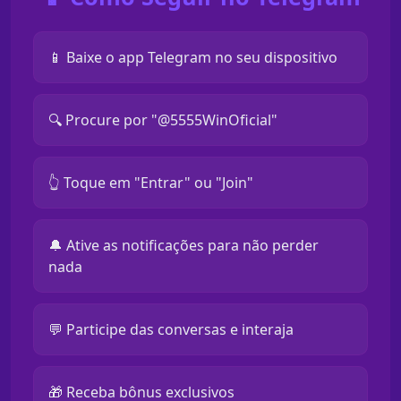
📱 Baixe o app Telegram no seu dispositivo
🔍 Procure por "@5555WinOficial"
👆 Toque em "Entrar" ou "Join"
🔔 Ative as notificações para não perder
nada
💬 Participe das conversas e interaja
🎁 Receba bônus exclusivos