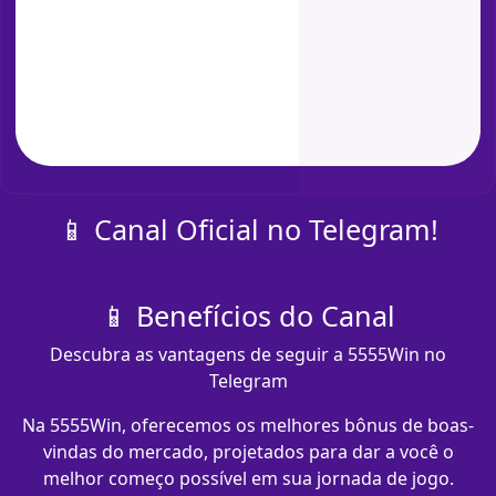
📱 Canal Oficial no Telegram!
📱 Benefícios do Canal
Descubra as vantagens de seguir a 5555Win no
Telegram
Na 5555Win, oferecemos os melhores bônus de boas-
vindas do mercado, projetados para dar a você o
melhor começo possível em sua jornada de jogo.