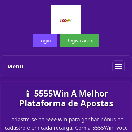
Login
Registrar-se
Menu
📱 5555Win A Melhor
Plataforma de Apostas
Cadastre-se na 5555Win para ganhar bônus no
cadastro e em cada recarga. Com a 5555Win, você