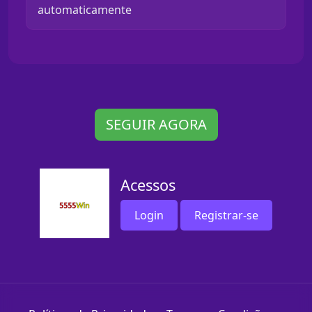
automaticamente
SEGUIR AGORA
Acessos
Login
Registrar-se