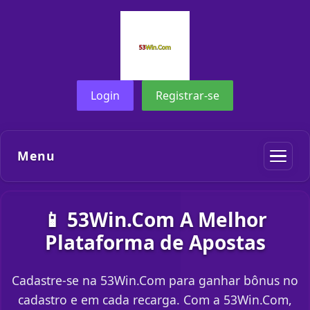
Login
Registrar-se
Menu
📱 53Win.Com A Melhor
Plataforma de Apostas
Cadastre-se na 53Win.Com para ganhar bônus no
cadastro e em cada recarga. Com a 53Win.Com,