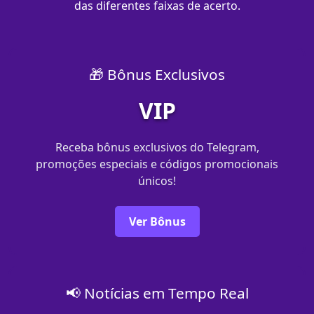
das diferentes faixas de acerto.
🎁 Bônus Exclusivos
VIP
Receba bônus exclusivos do Telegram,
promoções especiais e códigos promocionais
únicos!
Ver Bônus
📢 Notícias em Tempo Real