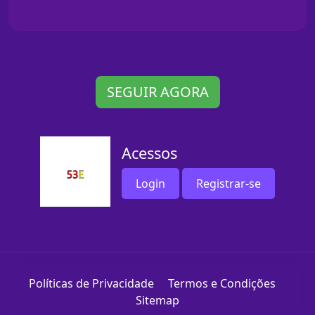
SEGUIR AGORA
Acessos
Login
Registrar-se
Políticas de Privacidade
Termos e Condições
Sitemap