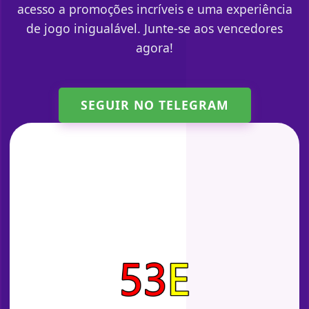
acesso a promoções incríveis e uma experiência
de jogo inigualável. Junte-se aos vencedores
agora!
SEGUIR NO TELEGRAM