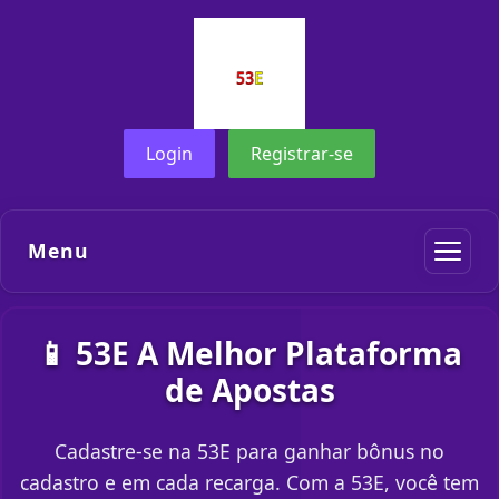
Login
Registrar-se
Menu
📱 53E A Melhor Plataforma
de Apostas
Cadastre-se na 53E para ganhar bônus no
cadastro e em cada recarga. Com a 53E, você tem