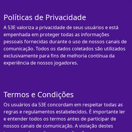
Políticas de Privacidade
A 53E valoriza a privacidade de seus usuários e está
empenhada em proteger todas as informações
pessoais fornecidas durante o uso de nossos canais de
comunicação. Todos os dados coletados são utilizados
exclusivamente para fins de melhoria contínua da
experiência de nossos jogadores.
Termos e Condições
Os usuários da 53E concordam em respeitar todas as
regras e regulamentos estabelecidos. É importante ler
e entender todos os termos antes de participar de
nossos canais de comunicação. A violação destes