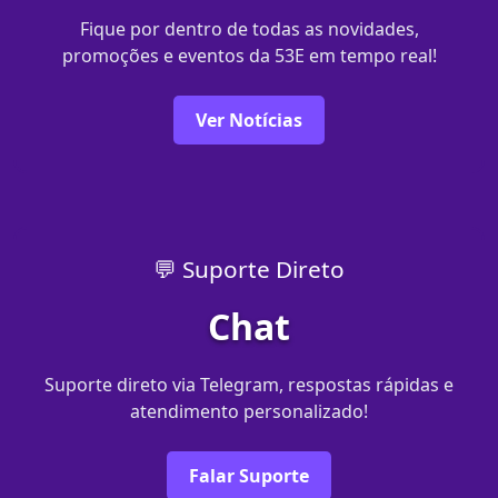
Fique por dentro de todas as novidades,
promoções e eventos da 53E em tempo real!
Ver Notícias
💬 Suporte Direto
Chat
Suporte direto via Telegram, respostas rápidas e
atendimento personalizado!
Falar Suporte