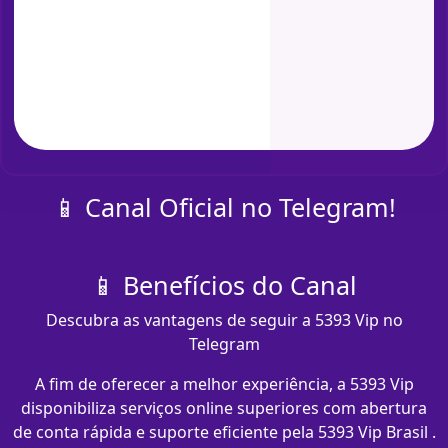
📱 Canal Oficial no Telegram!
📱 Benefícios do Canal
Descubra as vantagens de seguir a 5393 Vip no
Telegram
A fim de oferecer a melhor experiência, a 5393 Vip
disponibiliza serviços online superiores com abertura
de conta rápida e suporte eficiente pela 5393 Vip Brasil .