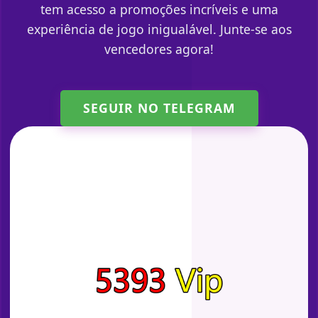
tem acesso a promoções incríveis e uma
experiência de jogo inigualável. Junte-se aos
vencedores agora!
SEGUIR NO TELEGRAM