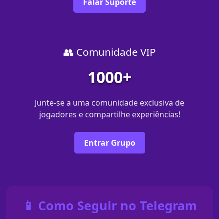
Falar Suporte
👥 Comunidade VIP
1000+
Junte-se a uma comunidade exclusiva de
jogadores e compartilhe experiências!
Entrar Grupo
📱 Como Seguir no Telegram