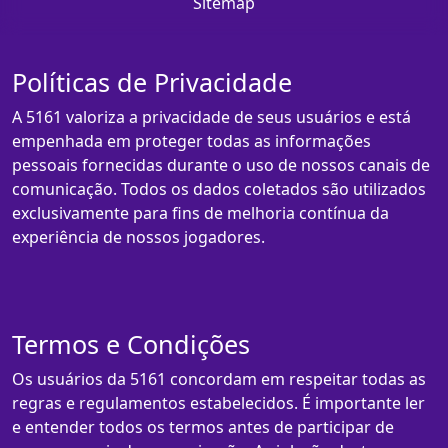
Sitemap
Políticas de Privacidade
A 5161 valoriza a privacidade de seus usuários e está
empenhada em proteger todas as informações
pessoais fornecidas durante o uso de nossos canais de
comunicação. Todos os dados coletados são utilizados
exclusivamente para fins de melhoria contínua da
experiência de nossos jogadores.
Termos e Condições
Os usuários da 5161 concordam em respeitar todas as
regras e regulamentos estabelecidos. É importante ler
e entender todos os termos antes de participar de