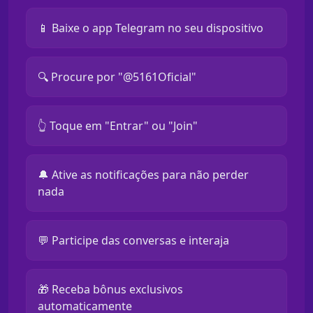
📱 Baixe o app Telegram no seu dispositivo
🔍 Procure por "@5161Oficial"
👆 Toque em "Entrar" ou "Join"
🔔 Ative as notificações para não perder
nada
💬 Participe das conversas e interaja
🎁 Receba bônus exclusivos
automaticamente