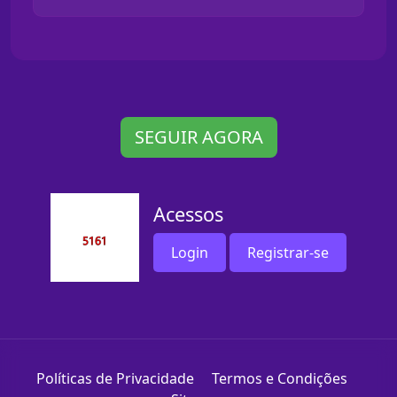
SEGUIR AGORA
Acessos
Login
Registrar-se
Políticas de Privacidade
Termos e Condições