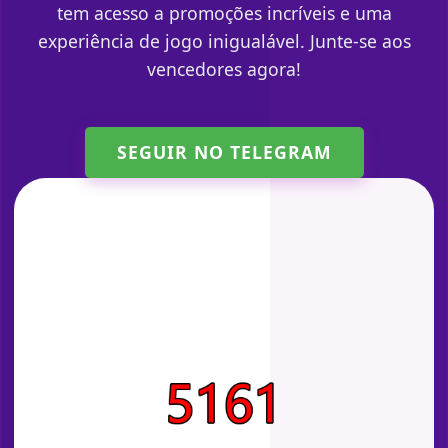
tem acesso a promoções incríveis e uma
experiência de jogo inigualável. Junte-se aos
vencedores agora!
SEGUIR NO TELEGRAM