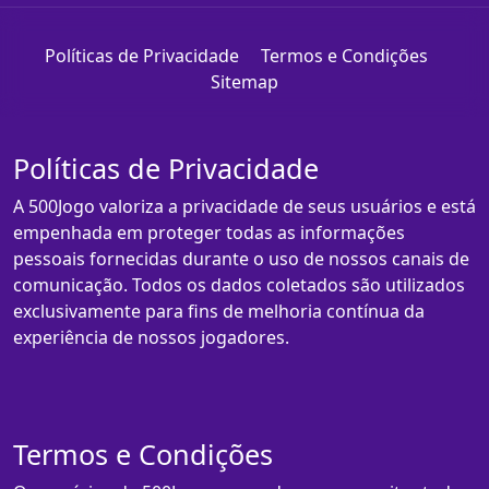
Políticas de Privacidade
Termos e Condições
Sitemap
Políticas de Privacidade
A 500Jogo valoriza a privacidade de seus usuários e está
empenhada em proteger todas as informações
pessoais fornecidas durante o uso de nossos canais de
comunicação. Todos os dados coletados são utilizados
exclusivamente para fins de melhoria contínua da
experiência de nossos jogadores.
Termos e Condições