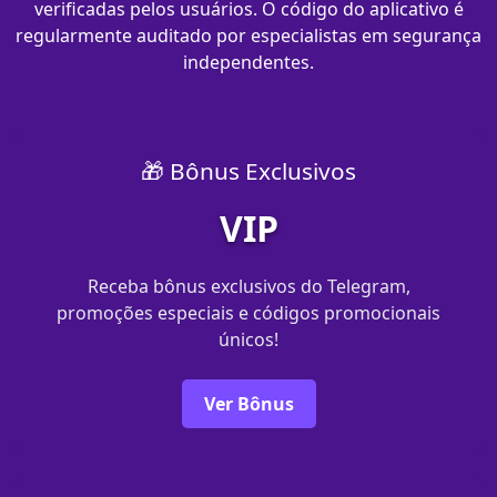
verificadas pelos usuários. O código do aplicativo é
regularmente auditado por especialistas em segurança
independentes.
🎁 Bônus Exclusivos
VIP
Receba bônus exclusivos do Telegram,
promoções especiais e códigos promocionais
únicos!
Ver Bônus