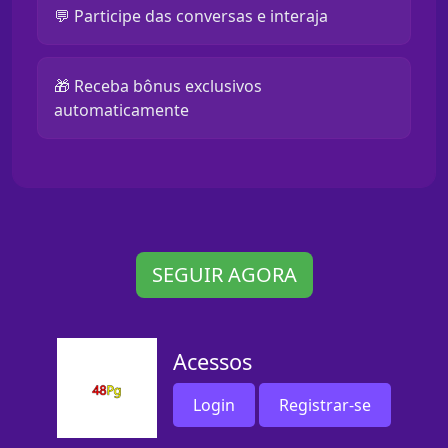
💬 Participe das conversas e interaja
🎁 Receba bônus exclusivos
automaticamente
SEGUIR AGORA
Acessos
Login
Registrar-se