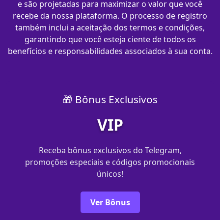
e são projetadas para maximizar o valor que você
recebe da nossa plataforma. O processo de registro
também inclui a aceitação dos termos e condições,
garantindo que você esteja ciente de todos os
benefícios e responsabilidades associados à sua conta.
🎁 Bônus Exclusivos
VIP
Receba bônus exclusivos do Telegram,
promoções especiais e códigos promocionais
únicos!
Ver Bônus