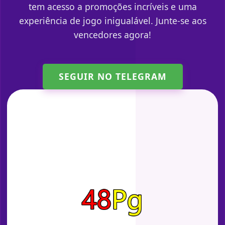
tem acesso a promoções incríveis e uma
experiência de jogo inigualável. Junte-se aos
vencedores agora!
SEGUIR NO TELEGRAM