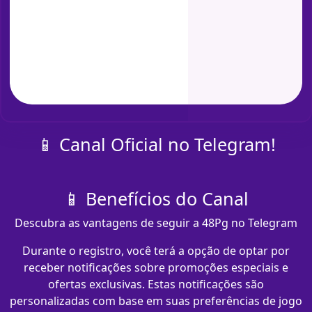
📱 Canal Oficial no Telegram!
📱 Benefícios do Canal
Descubra as vantagens de seguir a 48Pg no Telegram
Durante o registro, você terá a opção de optar por
receber notificações sobre promoções especiais e
ofertas exclusivas. Estas notificações são
personalizadas com base em suas preferências de jogo