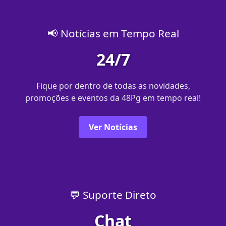
📢 Notícias em Tempo Real
24/7
Fique por dentro de todas as novidades,
promoções e eventos da 48Pg em tempo real!
Ver Notícias
💬 Suporte Direto
Chat