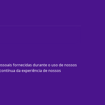
essoais fornecidas durante o uso de nossos
 contínua da experiência de nossos