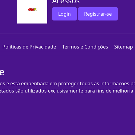
Acessos
Login
Registrar-se
Políticas de Privacidade
Termos e Condições
Sitemap
de
rios e está empenhada em proteger todas as informações p
tados são utilizados exclusivamente para fins de melhoria