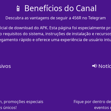
📱 Benefícios do Canal
Descubra as vantagens de seguir a 456R no Telegram
icial de download do APK. Esta página foi especialmente p
do requisitos do sistema, instruções de instalação e recurso
egamento rápido e oferece uma experiência de usuário intui
sivos
📢 Notí
m, promoções especiais
Fique por dentro d
s únicos!
eventos 