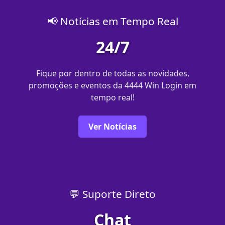
📢 Notícias em Tempo Real
24/7
Fique por dentro de todas as novidades,
promoções e eventos da 4444 Win Login em
tempo real!
Ver Notícias
💬 Suporte Direto
Chat