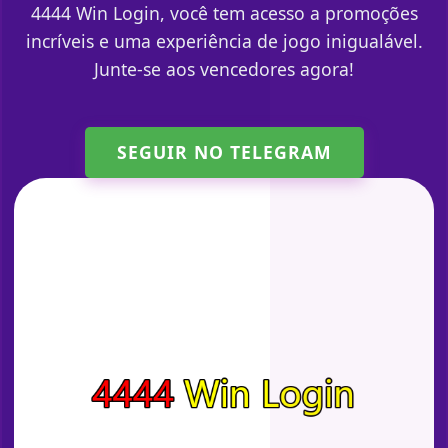
4444 Win Login, você tem acesso a promoções
incríveis e uma experiência de jogo inigualável.
Junte-se aos vencedores agora!
SEGUIR NO TELEGRAM