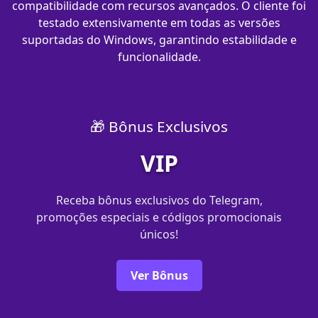
compatibilidade com recursos avançados. O cliente foi
testado extensivamente em todas as versões
suportadas do Windows, garantindo estabilidade e
funcionalidade.
🎁 Bônus Exclusivos
VIP
Receba bônus exclusivos do Telegram,
promoções especiais e códigos promocionais
únicos!
Ver Bônus