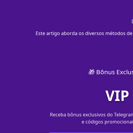
Este artigo aborda os diversos métodos d
🎁 Bônus Exclu
VIP
Receba bônus exclusivos do Telegra
e códigos promocionai