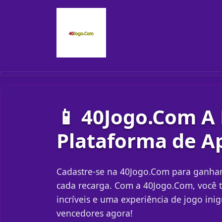
📱 40Jogo.Com A
Plataforma de A
Cadastre-se na 40Jogo.Com para ganha
cada recarga. Com a 40Jogo.Com, você
incríveis e uma experiência de jogo inig
vencedores agora!