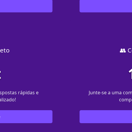
reto
👥 
t
espostas rápidas e
Junte-se a uma com
lizado!
compa
e