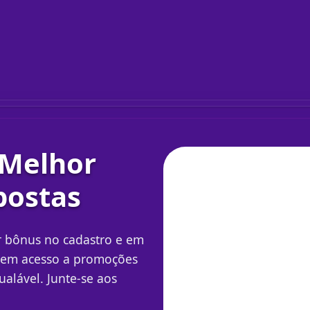
 Melhor
postas
r bônus no cadastro e em
 tem acesso a promoções
ualável. Junte-se aos