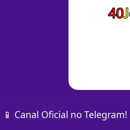
📱 Canal Oficial no Telegram!