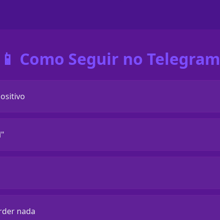
📱 Como Seguir no Telegram
ositivo
l"
erder nada