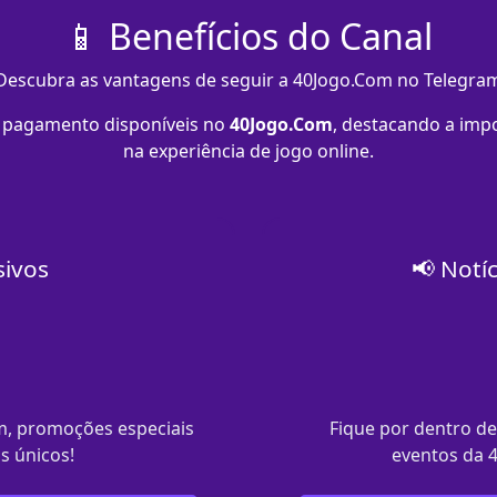
📱 Benefícios do Canal
Descubra as vantagens de seguir a 40Jogo.Com no Telegra
e pagamento disponíveis no
40Jogo.Com
, destacando a imp
na experiência de jogo online.
sivos
📢 Notí
m, promoções especiais
Fique por dentro d
s únicos!
eventos da 