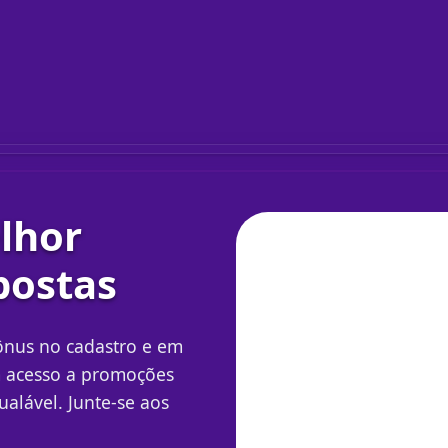
elhor
postas
ônus no cadastro e em
m acesso a promoções
ualável. Junte-se aos