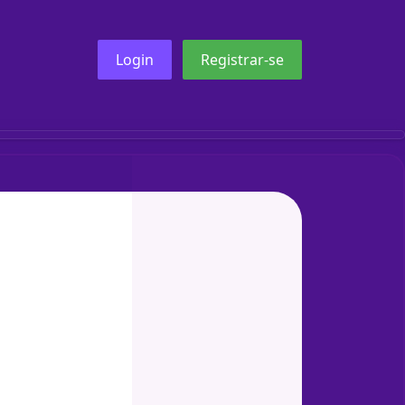
Login
Registrar-se