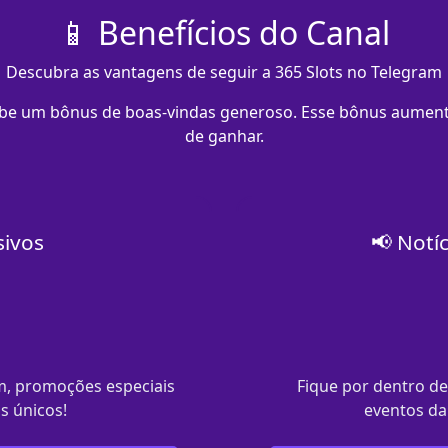
📱 Benefícios do Canal
Descubra as vantagens de seguir a 365 Slots no Telegram
cebe um bônus de boas-vindas generoso. Esse bônus aumenta
de ganhar.
sivos
📢 Notí
m, promoções especiais
Fique por dentro d
s únicos!
eventos da