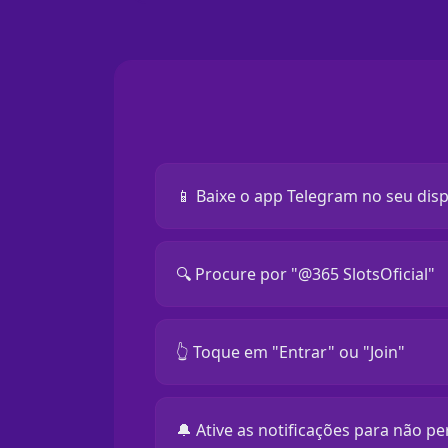
📱 Baixe o app Telegram no seu disp
🔍 Procure por "@365 SlotsOficial"
👆 Toque em "Entrar" ou "Join"
🔔 Ative as notificações para não p