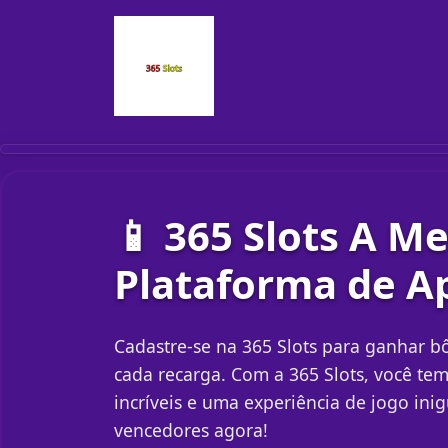
📱 365 Slots A M
Plataforma de A
Cadastre-se na 365 Slots para ganhar b
cada recarga. Com a 365 Slots, você te
incríveis e uma experiência de jogo inig
vencedores agora!