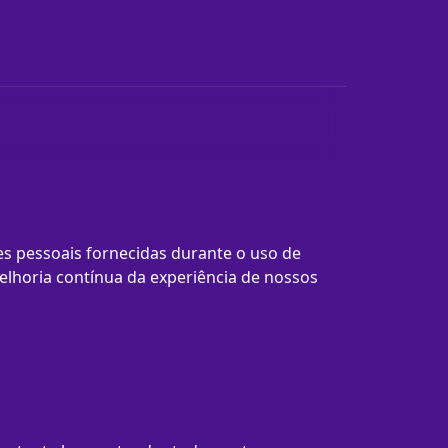
es pessoais fornecidas durante o uso de
elhoria contínua da experiência de nossos