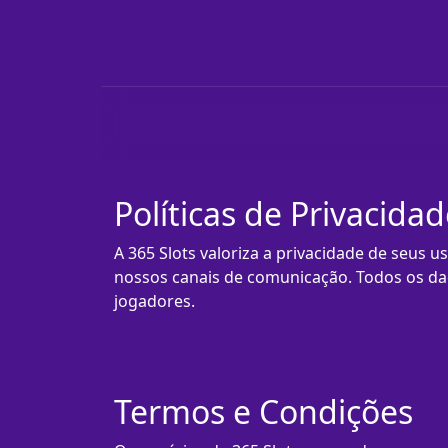
Políticas de Privacida
A 365 Slots valoriza a privacidade de seus
nossos canais de comunicação. Todos os dad
jogadores.
Termos e Condições