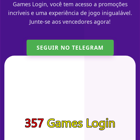
Games Login, você tem acesso a promoções
incríveis e uma experiência de jogo inigualável.
Junte-se aos vencedores agora!
SEGUIR NO TELEGRAM