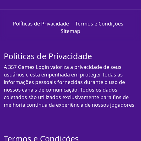
Políticas de Privacidade
Termos e Condições
Sitemap
Políticas de Privacidade
A 357 Games Login valoriza a privacidade de seus
usuários e está empenhada em proteger todas as
informações pessoais fornecidas durante o uso de
nossos canais de comunicação. Todos os dados
coletados são utilizados exclusivamente para fins de
melhoria contínua da experiência de nossos jogadores.
Termos e Condições