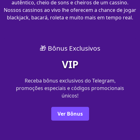
autêntico, cheio de sons e cheiros de um cassino.
Nossos cassinos ao vivo lhe oferecem a chance de jogar
blackjack, bacará, roleta e muito mais em tempo real.
🎁 Bônus Exclusivos
VIP
Receba bônus exclusivos do Telegram,
promoções especiais e códigos promocionais
únicos!
Ver Bônus