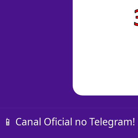
📱 Canal Oficial no Telegram!