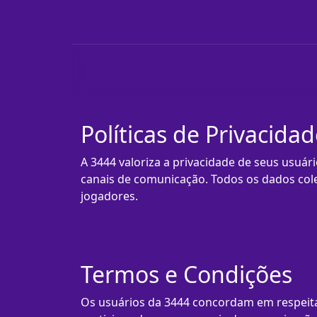
Políticas de Privacida
A 3444 valoriza a privacidade de seus usuá
canais de comunicação. Todos os dados cole
jogadores.
Termos e Condições
Os usuários da 3444 concordam em respeitar