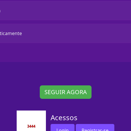
a
aticamente
SEGUIR AGORA
Acessos
Login
Registrar-se