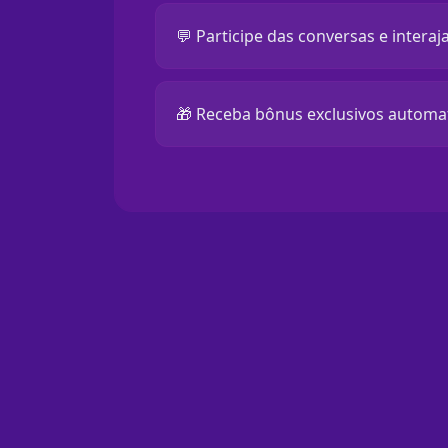
💬 Participe das conversas e interaj
🎁 Receba bônus exclusivos autom