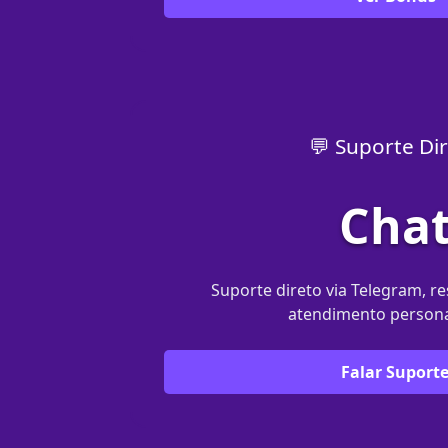
💬 Suporte Di
Cha
Suporte direto via Telegram, r
atendimento persona
Falar Suport