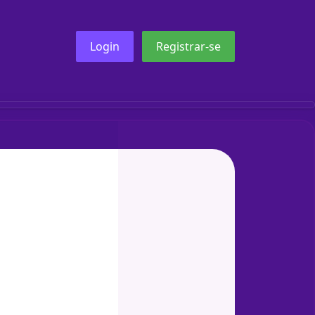
Login
Registrar-se